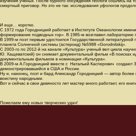
изучения ученых. После бурного обсуждения геологи сошлись на т
смертный приговор. Но это не так: исследования уфологов продолж
И еще… коротко.
С 1972 года Городницкий работает в Институте Океанологии имен
формирование подводных гор». В 1985-м возглавил лабораторию г
В 1999-м поэт первым удостоился Государственной литературной
планета Солнечной системы (астероид) №5988 «Gorodnitskij».
С 2003-го по 2012-й на канале «Культура» ученый вел цикла научн
Ю. Хащеватский) он снимает документальный фильм «В поисках 
документальным фильмом в номинации «Культура».
В 2009-м А.Городницкий вместе с Натальей Касперович создают 
демонстрировавшийся в США и России.
Ну и, наконец, поэт и бард Александр Городницкий — автор более п
воистину народными.
Вот и сейчас в свои девяносто лет мастер много работает, его кн
Пожелаем ему новых творческих удач!