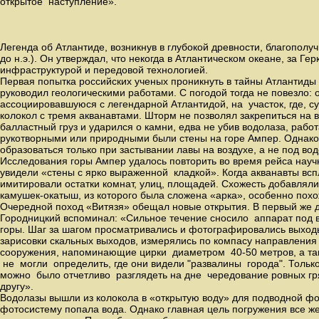
открытое наступление».
Легенда об Атлантиде, возникнув в глубокой древности, благопол
до н.э.). Он утверждал, что некогда в Атлантическом океане, за 
инфраструктурой и передовой технологией.
Первая попытка российских ученых проникнуть в тайны Атлантиды 
руководил геологическими работами. С погодой тогда не повезло
ассоциировавшуюся с легендарной Атлантидой, на участок, где,
колокол с тремя акванавтами. Шторм не позволял закрепиться на
балластный груз и ударился о камни, едва не убив водолаза, рабо
рукотворными или природными были стены на горе Ампер. Однако г
образоваться только при застывании лавы на воздухе, а не под водо
Исследования горы Ампер удалось повторить во время рейса науч
увидели «стены с ярко выраженной кладкой». Когда акванавты всп
имитировали остатки комнат, улиц, площадей. Схожесть добавляли 
камушек-окатыш, из которого была сложена «арка», особенно похо
Очередной поход «Витязя» обещал новые открытия. В первый же де
Городницкий вспоминал: «Сильное течение сносило аппарат под 
горы. Шаг за шагом просматривались и фотографировались выходы
зарисовки скальных выходов, измерялись по компасу направления
сооружения, напоминающие цирки диаметром 40-50 метров, а такж
не могли определить, где они видели "развалины города". Только 
можно было отчетливо разглядеть на дне чередование ровных 
другу».
Водолазы вышли из колокола в «открытую воду» для подводной фот
фотосистему попала вода. Однако главная цель погружения все ж