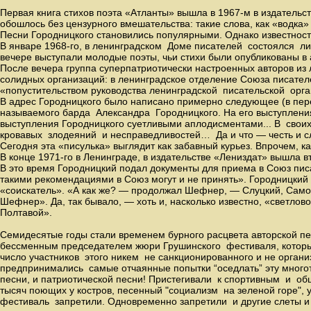
Первая книга стихов поэта «Атланты» вышла в 1967-м в издательст
обошлось без цензурного вмешательства: такие слова, как «водка» 
Песни Городницкого становились популярными. Однако известнос
В январе 1968-го, в ленинградском Доме писателей состоялся 
вечере выступали молодые поэты, чьи стихи были опубликованы в
После вечера группа суперпатриотически настроенных авторов и
солидных организаций: в ленинградское отделение Союза писате
«попустительством руководства ленинградской писательской орга
В адрес Городницкого было написано примерно следующее (в пере
называемого барда Александра Городницкого. На его выступления
выступления Городницкого суетливыми аплодисментами... В свои
кровавых злодеяний и несправедливостей… Да и что — честь и с
Сегодня эта «писулька» выглядит как забавный курьез. Впрочем, 
В конце 1971-го в Ленинграде, в издательстве «Лениздат» вышла в
В это время Городницкий подал документы для приема в Союз пис
такими рекомендациями в Союз могут и не принять». Городницкий 
«соискатель». «А как же? — продолжал Шефнер, — Слуцкий, Самой
Шефнер». Да, так бывало, — хоть и, насколько известно, «светлов
Полтавой».
Семидесятые годы стали временем бурного расцвета авторской пе
бессменным председателем жюри Грушинского фестиваля, который 
число участников этого никем не санкционированного и не орган
предпринимались самые отчаянные попытки “оседлать” эту много
песни, и патриотической песни! Пристегивали к спортивным и 
тысяч поющих у костров, песенный "социализм на зеленой горе", 
фестиваль запретили. Одновременно запретили и другие слеты и