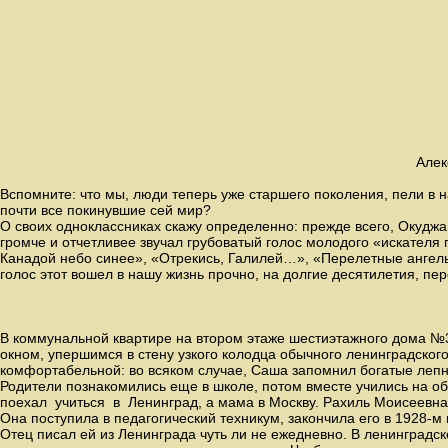
Алек
Вспомните: что мы, люди теперь уже старшего поколения, пели в н
почти все покинувшие сей мир?
О своих одноклассниках скажу определенно: прежде всего, Окуджа
громче и отчетливее звучал грубоватый голос молодого «искателя
Канадой небо синее», «Отрекись, Галилей…», «Перелетные ангелы»
голос этот вошел в нашу жизнь прочно, на долгие десятилетия, пер
В коммунальной квартире на втором этаже шестиэтажного дома №3
окном, упершимся в стену узкого колодца обычного ленинградског
комфортабельной: во всяком случае, Саша запомнил богатые лепн
Родители познакомились еще в школе, потом вместе учились на о
поехал учиться в Ленинград, а мама в Москву. Рахиль Моисеевн
Она поступила в педагогический техникум, закончила его в 1928-м
Отец писал ей из Ленинграда чуть ли не ежедневно. В ленинградск