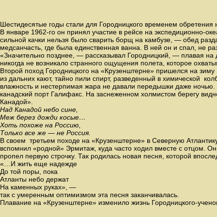
Шестидесятые годы стали для Городницкого временем обретения 
В январе 1962-го он принял участие в рейсе на экспедиционно-
сильной качки нельзя было сварить борщ на камбузе, — обед разда
медсанчасть, где была единственная ванна. В ней он и спал, не раз
«Значительно позднее, — рассказывал Городницкий, — плавая на д
никогда не возникало странного ощущения полета, которое охват
Второй поход Городницкого на «Крузенштерне» пришелся на зиму 19
из дальних кают, тайно пили спирт, разведенный в химической ко
влажность и нестерпимая жара не давали передышки даже ночью.
канадский порт Галифакс. На заснеженном холмистом берегу видн
Канадой».
Над Канадой небо сине,
Меж берез дожди косые…
Хоть похоже на Россию,
Только все же — не Россия.
В своем третьем походе на «Крузенштерне» в Северную Атлантику,
вспомнил «родной» Эрмитаж, куда часто ходил вместе с отцом. Он 
пропел первую строчку. Так родилась новая песня, которой впос
«…И жить еще надежде
До той поры, пока
Атланты небо держат
На каменных руках», —
так с умеренным оптимизмом эта песня заканчивалась.
Плавание на «Крузенштерне» изменило жизнь Городницкого-ученого