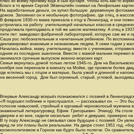
плюс ко всему прочему еще и сын кустаря. Чтобы хоть как-то кор
Благо в то время Сергей Эйзенштейн снимал на Ленфильме картину
На заработанные деньги, он купил большую деревянную фотокамер
домом. Запомнил он и необычную фотографию, где отец, в массов
В феврале 1930-го мама приехала к отцу в Ленинград, и они поже
устроилась на работу учительницей начальных классов в среднюю 
продолжала преподавать в той же школе математику. А отец в 19
пяти лет: заведовал фабричной лабораторией, которую сам же и о
Саша рос любознательным и начитанным ребенком. По воспоминания
декламировал знакомым и незнакомым людям
.
К семи годам у ма
Началась война, маму, учительницу, вместе с учениками, отправил
одним из последних эшелонов. Вместе с мамой мальчик пережил в Л
занимался срочным выпуском военно-морских карт.
Семья вернулась домой только летом 1945-го. Дом на Васильевском
ноября они переехали в комнату на Мойке, где прожили более два
где ютились мы с отцом и матерью, была узкой и длинной и напо
на весенний город. Дом был огромный, старый, угловой, выходивш
Впервые Александр всерьёз познакомился с поэзией в Ленинградск
«Я подошел поближе и прислушался, — рассказывал он. — Это был
голосом невысокий, стройный и курчавый черноволосый мужчина в
знаменитый литературовед Ефим Григорьевич Эткинд). На столе п
дверям и ко мне, сидели несколько ребят и девушек, примерно на 
В ту пору Александр не связывал свое будущее с поэзией. Он увл
вряд ли эти планы были реальными. На дворе стоял 1951 год, «бор
космополитизмом в Горном как будто было полегче. Он сравнител