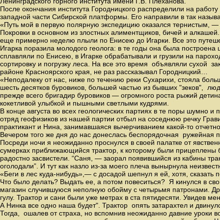
Ленинградского горного института имени Г.В. Плеханова.
После окончания института Городницкого распределили на работу 
западной части Сибирской платформы. Его направили в так назыв
«Путь мой в первую полярную экспедицию оказался тернистым, —
Покровки в основном из злостных алиментщиков, бичей и алкашей
еще примерно неделю плыли по Енисею до Игарки. Все это путеш
Игарка поразила молодого геолога: в те годы она была построена
сплавляли по Енисею, в Игарке обрабатывали и грузили на пароход
сортировку и погрузку леса. На все это время объявляли сухой з
районе Красноярского края, не раз рассказывал Городницкий…
«Неподалеку от нас, ниже по течению реки Сухарихи, стояла боль
шесть десятков буровиков, большей частью из бывших "зеков", люд
прежде всего бригадир буровиков — огромного роста рыжий детина
кокетливой улыбкой и пышными светлыми кудрями.
В конце августа во всех геологических партиях в те поры шумно и
отряд геофизиков из нашей партии отбыл на соседнюю речку Гравий
практикант и Нина, занимавшаяся вычерчиванием какой-то отчетно
Вечером того же дня до нас донеслась беспорядочная ружейная пал
Посреди ночи я неожиданно проснулся в своей палатке от явствен
сумерках приближающийся трактор, к которому были прицеплены б
радостно засвистели. “Саня, — заорал появившийся из кабины трак
оголодали”. И тут как назло из-за моего плеча вынырнула неизвес
«Беги в лес куда-нибудь»,— с досадой шепнул я ей, хотя, сказать 
Что было делать? Выдать ее, а потом повеситься? Я кинулся в сво
магазин случившуюся неполную обойму с четырьмя патронами. Дру
гулу. Трактор и сани были уже метрах в ста пятидесяти. Увидев ме
А Нинка все одно наша будет". Трактор опять затарахтел и двинул
Тогда, ошалев от страха, но вспомнив неожиданно давние уроки 