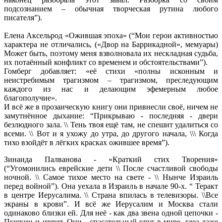
подсознанием – обычная творческая рутина любого
писателя”).
Елена Аксельрод «Ожившая эпоха» (“Мои герои активностью
характера не отличались, («Двор на Баррикадной», мемуары)
Может быть, поэтому меня взволновала их нескладная судьба,
их потаённый конфликт со временем и обстоятельствами”).
Гомберг добавляет: «её стихи «полны исконным и
неистребимым трагизмом – трагизмом, преследующим
каждого из нас и делающим эфемерным любое
благополучие».
И всё же в прозаическую книгу они привнесли своё, ничем не
замутнённое дыхание: “Прикрываю - последняя - двери
безлюдного зала. \\ Тень твоя ещё там, не спешит удалиться со
всеми. \\ Вот и я ухожу до утра, до другого начала, \\\ Когда
тихо взойдёт в лёгких красках ожившее время”).
Зинаида Палванова - «Краткий стих Творения»
(“Угомонились еврейские дети \\ После счастливой свободы
ночной. \\ Самое тихое место на свете - \\ Нынче Израиль
перед войной”). Она уехала в Израиль в начале 90-х. “ Теракт
в центре Иерусалима. \\ Страна впилась в телевизоры. \\Все
экраны в крови”. И всё же Иерусалим и Москва стали
одинаково близки ей. Для неё - как два звена одной цепочки -
Пушкин и иврит. Они - спасательный круг в мире, гдеа даже