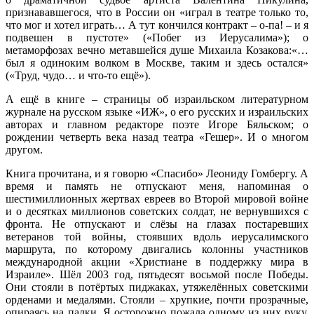
признававшегося, что в России он «играл в театре только то,
что мог и хотел играть… А тут кончился контракт – о-па! – и я
подвешен в пустоте» («Побег из Иерусалима»); о
метаморфозах вечно метавшейся душе Михаила Козакова:«…
был я одиноким волком в Москве, таким и здесь остался»
(«Труд, чудо… и что-то ещё»).
А ещё в книге – страницы об израильском литературном
журнале на русском языке «ИЖ», о его русских и израильских
авторах и главном редакторе поэте Игоре Бяльском; о
рождении четверть века назад театра «Гешер». И о многом
другом.
Книга прочитана, и я говорю «Спасибо» Леониду Гомбергу. А
время и память не отпускают меня, напоминая о
шестимиллионных жертвах евреев во Второй мировой войне
и о десятках миллионов советских солдат, не вернувшихся с
фронта. Не отпускают и слёзы на глазах постаревших
ветеранов той войны, стоявших вдоль иерусалимского
маршрута, по которому двигались колонны участников
международной акции «Христиане в поддержку мира в
Израиле». Шёл 2003 год, пятьдесят восьмой после Победы.
Они стояли в потёртых пиджаках, утяжелённых советскими
орденами и медалями. Стояли – хрупкие, почти прозрачные,
опираясь на палки. Я осторожно пожала одному из них руку,