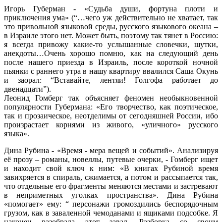
Игорь Губерман - «Судьба души, фортуна плоти и
приключения ума» (“…чего уж действительно не хватает, так
это привольной языковой среды, русского языкового океана –
в Израиле этого нет. Может быть, поэтому так тянет в Россию:
я всегда привожу какие-то услышанные словечки, шутки,
анекдоты…Очень хорошо помню, как на следующий день
после нашего приезда в Израиль, после короткой ночной
пьянки с раннего утра в нашу квартиру ввалился Саша Окунь
и заорал: “Вставайте, лентяи! Голгофа работает до
двенадцати”).
Леонид Гомберг так объясняет феномен необыкновенной
популярности Губермана: «Его творчество, как поэтическое,
так и прозаическое, неотделимы от сегодняшней России, ибо
произрастает корнями из живого, «уличного» русского
языка».
Дина Рубина - «Время - мера вещей и событий». Анализируя
её прозу – романы, новеллы, путевые очерки, - Гомберг ищет
и находит свой ключ к ним: «В книгах Рубиной время
завихряется в спираль, сжимается, а потом и рассыпается так,
что отдельные его фрагменты меняются местами и застревают
в неприметных уголках пространства». Дина Рубина
«помогает» ему: “ персонажи громоздились беспорядочным
грузом, как в заваленной чемоданами и ящиками подсобке. Я
наконец разобрала этот завал. Разборка со своим