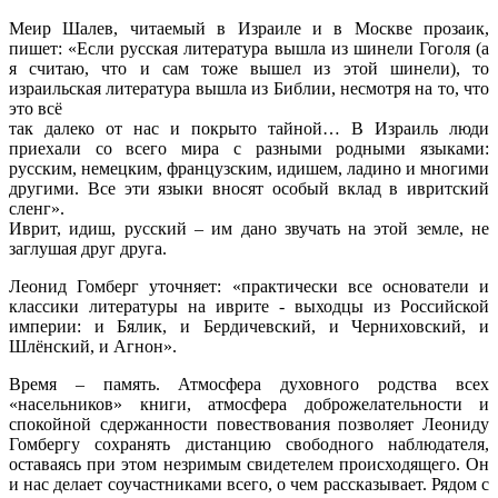
Меир Шалев, читаемый в Израиле и в Москве прозаик,
пишет: «Если русская литература вышла из шинели Гоголя (а
я считаю, что и сам тоже вышел из этой шинели), то
израильская литература вышла из Библии, несмотря на то, что
это всё
так далеко от нас и покрыто тайной… В Израиль люди
приехали со всего мира с разными родными языками:
русским, немецким, французским, идишем, ладино и многими
другими. Все эти языки вносят особый вклад в ивритский
сленг».
Иврит, идиш, русский – им дано звучать на этой земле, не
заглушая друг друга.
Леонид Гомберг уточняет: «практически все основатели и
классики литературы на иврите - выходцы из Российской
империи: и Бялик, и Бердичевский, и Черниховский, и
Шлёнский, и Агнон».
Время – память. Атмосфера духовного родства всех
«насельников» книги, атмосфера доброжелательности и
спокойной сдержанности повествования позволяет Леониду
Гомбергу сохранять дистанцию свободного наблюдателя,
оставаясь при этом незримым свидетелем происходящего. Он
и нас делает соучастниками всего, о чем рассказывает. Рядом с