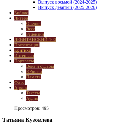
Выпуск восьмой (2024-2025)
Выпуск девятый (2025-2026)
Библио
Литера
Очерки
Эссе
Рецензии
ЛЕВИТАНСКИЙ-100
Презентации
Критика
Интервью
Портреты
Века и судьбы
Юбилеи
Память
Фото
Архив
Тексты
Аудио
Просмотров: 495
Татьяна Кузовлева