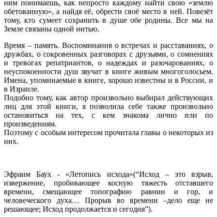
ним понимаешь, как непросто каждому найти свою «землю
обетованную», а найдя её, обрести своё место в ней. Повезёт
тому, кто сумеет сохранить в душе обе родины. Все мы на
Земле связаны одной нитью.
Время – память. Воспоминания о встречах и расставаниях, о
дружбах, о сокровенных разговорах с друзьями, о сомнениях
и тревогах репатриантов, о надеждах и разочарованиях, о
неуспокоенности душ звучат в книге живым многоголосьем.
Имена, упоминаемые в книге, хорошо известны и в России, и
в Израиле.
Подобно тому, как автор произвольно выбирал действующих
лиц для этой книги, я позволила себе также произвольно
остановиться на тех, с кем знакома лично или по
произведениям.
Поэтому с особым интересом прочитала главы о некоторых из
них.
Эфраим Баух - «Летопись исхода»(“Исход – это взрыв,
извержение, пробивающее косную тяжесть отставшего
времени, смещающее топографию равнин и гор, и
человеческого духа… Прорыв во времени –дело еще не
решающее; Исход продолжается и сегодня”).