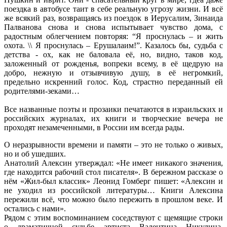
поездка в автобусе таит в себе реальную угрозу жизни. И всё
же всякий раз, возвращаясь из поездок в Иерусалим, Зинаида
Палванова снова и снова испытывает чувство дома, с
радостным облегчением повторяя: “Я проснулась – и жить
охота. \\ Я проснулась – Ерушалаим!”. Казалось бы, судьба с
детства - ох, как не баловала её, но, видно, таков код,
заложенный от рожденья, вопреки всему, в её щедрую на
добро, нежную и отзывчивую душу, в её негромкий,
предельно искренний голос. Код, страстно переданный ей
родителями-зеками…
Все названные поэты и прозаики печатаются в израильских и
российских журналах, их книги и творческие вечера не
проходят незамеченными, в России им всегда рады.
О неразрывности времени и памяти – это не только о живых,
но и об ушедших.
Анатолий Алексин утверждал: «Не имеет никакого значения,
где находится рабочий стол писателя». В бережном рассказе о
нём «Жил-был классик» Леонид Гомберг пишет: «Алексин и
не уходил из российской литературы… Книги Алексина
пережили всё, что можно было пережить в прошлом веке. И
остались с нами».
Рядом с этим воспоминанием соседствуют с щемящие строки
о драматичной судьбе артиста Валентина Никулина,