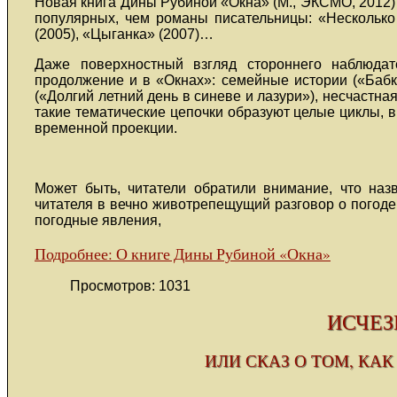
Новая книга Дины Рубиной «Окна» (М., ЭКСМО, 2012)
популярных, чем романы писательницы: «Несколько
(2005), «Цыганка» (2007)…
Даже поверхностный взгляд стороннего наблюдат
продолжение и в «Окнах»: семейные истории («Бабк
(«Долгий летний день в синеве и лазури»), несчастна
такие тематические цепочки образуют целые циклы, в
временной проекции.
Может быть, читатели обратили внимание, что наз
читателя в вечно животрепещущий разговор о погоде
погодные явления,
Подробнее: О книге Дины Рубиной «Окна»
Просмотров: 1031
ИСЧЕ
ИЛИ СКАЗ О ТОМ, КАК