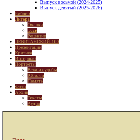
Выпуск восьмой (2024-2025)
Выпуск девятый (2025-2026)
Библио
Литера
Очерки
Эссе
Рецензии
ЛЕВИТАНСКИЙ-100
Презентации
Критика
Интервью
Портреты
Века и судьбы
Юбилеи
Память
Фото
Архив
Тексты
Аудио